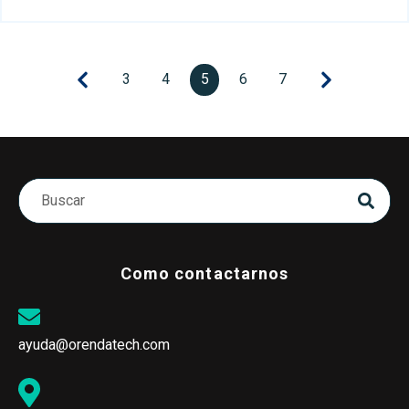
3
4
5
6
7
Como contactarnos
ayuda@orendatech.com