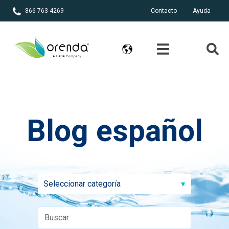
866-763-4269
Contacto
Ayuda
Blog español