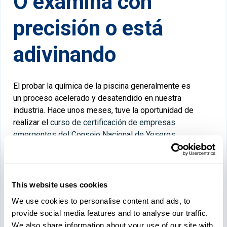
O examina con
precisión o está
adivinando
El probar la química de la piscina generalmente es
un proceso acelerado y desatendido en nuestra
industria. Hace unos meses, tuve la oportunidad de
realizar el
curso de certificación de empresas
emergentes del Consejo Nacional de Yeseros
,
organizado por
Bel-Aqua
. En mi puesto con Orenda,
trabajo con técnicos de servicio y empresas de
yeso semana tras semana. Este curso fue una
buena oportunidad para mi para aprender
This website uses cookies
información relevante en el negocio. Por supuesto,
We use cookies to personalise content and ads, to
no se suponía que hiciera la certificación (Orenda
provide social media features and to analyse our traffic.
era patrocinador oficial del curso y yo no soy
We also share information about your use of our site with