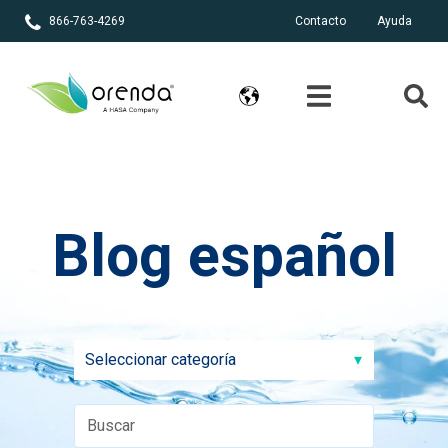
866-763-4269
Contacto
Ayuda
Blog español