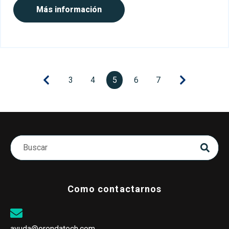
Más información
3
4
5
6
7
Como contactarnos
ayuda@orendatech.com