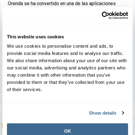
Orenda se ha convertido en una de las aplicaciones
para piscinas más populares y utilizadas en el
mundo. Agradecemos a todos nuestros usuarios y
nos complace haber creado una herramienta tan
valiosa.
This website uses cookies
We use cookies to personalise content and ads, to
Este artículo lo guiará a través de cómo usar nuestra
provide social media features and to analyse our traffic.
aplicación, la calculadora de dosificación ISL y otras
We also share information about your use of our site with
funciones.
our social media, advertising and analytics partners who
may combine it with other information that you’ve
Más información
provided to them or that they’ve collected from your use
of their services.
Show details
OK