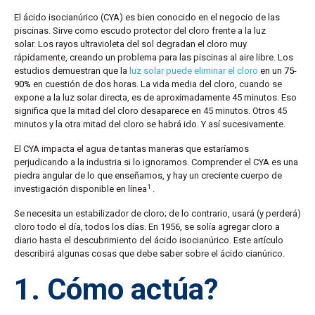
El ácido isocianúrico (CYA) es bien conocido en el negocio de las
piscinas. Sirve como escudo protector del cloro frente a la luz
solar. Los rayos ultravioleta del sol degradan el cloro muy
rápidamente, creando un problema para las piscinas al aire libre. Los
estudios demuestran que la
luz solar puede eliminar el cloro
en un
75-
90%
en cuestión de dos horas. La vida media del cloro, cuando se
expone a la luz solar directa, es de aproximadamente 45 minutos. Eso
significa que la mitad del cloro desaparece en 45 minutos. Otros 45
minutos y la otra mitad del cloro se habrá ido. Y así sucesivamente.
El CYA impacta el agua de tantas maneras que estaríamos
perjudicando a la industria si lo ignoramos. Comprender el CYA es una
piedra angular de lo que enseñamos, y hay un creciente cuerpo de
1
investigación disponible en línea
.
Se necesita un estabilizador de cloro; de lo contrario, usará (y perderá)
cloro todo el día, todos los días. En 1956, se solía agregar cloro a
diario hasta el descubrimiento del ácido isocianúrico. Este artículo
describirá algunas cosas que debe saber sobre el ácido cianúrico.
1. Cómo actúa?