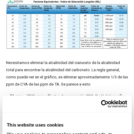
Necesitamos eliminar la alcalinidad del cianurato de la alcalinidad
total para encontrar la alcalinidad del carbonato. La regla general,
como puede ver en el gráfico, es eliminar aproximadamente 1/3 de las
ppm de CYA de las ppm de TA. Se parece a esto:
TA ppm - (CYA ppm x [factor de corrección CYA @ pH del agua]) =
Alcalinidad de carbonatos
o, la regla de 1/3:
This website uses cookies
TA ppm - (CYA ppm ÷ 3) = Alcalinidad de carbonatos