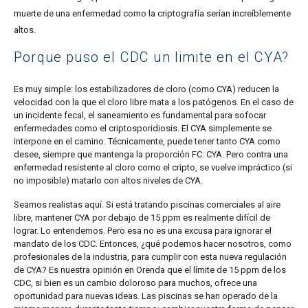
muerte de una enfermedad como la criptografía serían increíblemente
altos.
Porque puso el CDC un limite en el CYA?
Es muy simple:
los estabilizadores de cloro (como CYA) reducen la
velocidad con la que el cloro libre mata a los patógenos.
En el caso de
un incidente fecal, el saneamiento es fundamental para sofocar
enfermedades como el criptosporidiosis. El CYA simplemente se
interpone en el camino. Técnicamente, puede tener tanto CYA como
desee, siempre que mantenga la proporción FC: CYA. Pero contra una
enfermedad resistente al cloro como el cripto, se vuelve impráctico (si
no imposible) matarlo con altos niveles de CYA.
Seamos realistas aquí. Si está tratando piscinas comerciales al aire
libre, mantener CYA por debajo de 15 ppm es realmente difícil de
lograr. Lo entendemos. Pero esa no es una excusa para ignorar el
mandato de los CDC. Entonces, ¿qué podemos hacer nosotros, como
profesionales de la industria, para cumplir con esta nueva regulación
de CYA? Es nuestra opinión en Orenda que el límite de 15 ppm de los
CDC, si bien es un cambio doloroso para muchos, ofrece una
oportunidad para nuevas ideas. Las piscinas se han operado de la