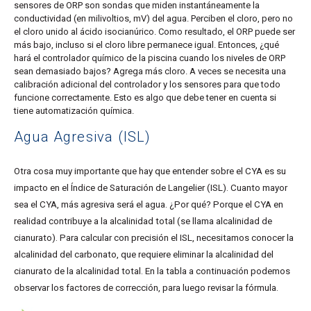
sensores de ORP son sondas que miden instantáneamente la
conductividad (en milivoltios, mV) del agua. Perciben el cloro, pero no
el cloro unido al ácido isocianúrico. Como resultado, el ORP puede ser
más bajo, incluso si el cloro libre permanece igual. Entonces, ¿qué
hará el controlador químico de la piscina cuando los niveles de ORP
sean demasiado bajos? Agrega más cloro. A veces se necesita una
calibración adicional del controlador y los sensores para que todo
funcione correctamente. Esto es algo que debe tener en cuenta si
tiene automatización química.
Agua Agresiva (ISL)
Otra cosa muy importante que hay que entender sobre el CYA es su
impacto en el Índice de Saturación de Langelier (ISL). Cuanto mayor
sea el CYA, más agresiva será el agua. ¿Por qué? Porque el CYA en
realidad contribuye a la alcalinidad total (se llama alcalinidad de
cianurato). Para calcular con precisión el ISL, necesitamos conocer la
alcalinidad del carbonato, que requiere eliminar la alcalinidad del
cianurato de la alcalinidad total. En la tabla a continuación podemos
observar los factores de corrección, para luego revisar la fórmula.