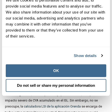
We use cookies to personalise content and ads, to
Hagamos un ejemplo para mostrar cómo los niveles muy altos de
provide social media features and to analyse our traffic.
CYA pueden afectar el LSI. En este ejemplo, usemos 100 ppm de
We also share information about your use of our site with
alcalinidad total, un pH de 7.4 y 90 CYA:
our social media, advertising and analytics partners who
may combine it with other information that you’ve
100 ppm - (90 ppm x [0,33]) =? ppm
provided to them or that they’ve collected from your use
of their services.
100 - (27,9) =
70,0 ppm de alcalinidad de carbonatos
Puede que ese no sea un ejemplo suficientemente severo. ¿Qué tal si
usamos una piscina que ha estado usando tricloro durante algunos
Show details
años ...
100 ppm - (200 x [0,33]) =? ppm
OK
100 - (60) =
40 ppm de alcalinidad de carbonatos
Do not sell or share my personal information
El último ejemplo nos muestra cómo las piscinas de tricloro tienden a
ser más agresivas, no solo por el bajo pH del tricloro, sino por el
impacto severo de CYA acumulado en el ISL. Sin embargo, no se
preocupe, la
calculadora LSI de la aplicación Orenda
se encarga de