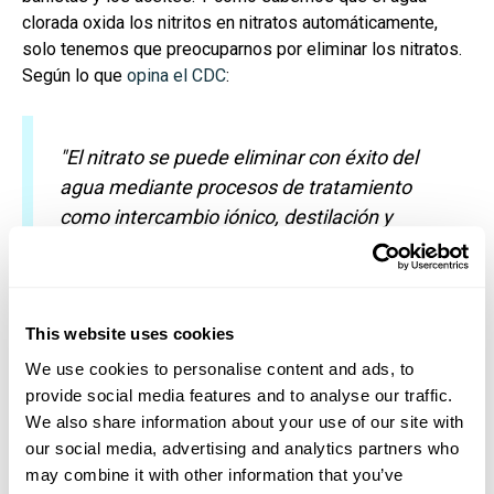
clorada oxida los nitritos en nitratos automáticamente,
solo tenemos que preocuparnos por eliminar los nitratos.
Según lo que
opina el CDC
:
"El nitrato se puede eliminar con éxito del
agua mediante procesos de tratamiento
como intercambio iónico, destilación y
ósmosis inversa. Comuníquese con su
departamento de salud local para
conocer los procedimientos
This website uses cookies
recomendados.
We use cookies to personalise content and ads, to
Calentar o hervir el agua no eliminará el
provide social media features and to analyse our traffic.
nitrato. Debido a que parte del agua se
We also share information about your use of our site with
our social media, advertising and analytics partners who
evaporará durante el proceso de
may combine it with other information that you’ve
ebullición, los niveles de nitrato del agua