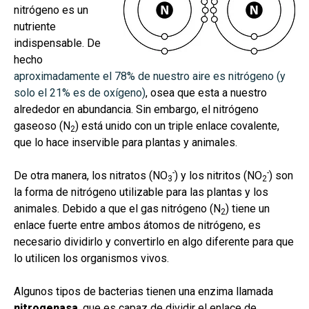
nitrógeno es un
nutriente
indispensable. De
hecho
aproximadamente el 78% de nuestro aire es nitrógeno (y
solo el 21% es de oxígeno)
, osea que esta a nuestro
alrededor en abundancia. Sin embargo, el nitrógeno
gaseoso
(N
)
está unido con un triple enlace covalente,
2
que lo hace inservible para plantas y animales.
-
-
De otra manera, los nitratos (
NO
) y los nitritos (NO
)
son
3
2
la forma de nitrógeno utilizable para las plantas y los
animales. Debido a que el gas nitrógeno (N
) tiene un
2
enlace fuerte entre ambos átomos de nitrógeno, es
necesario dividirlo y convertirlo en algo diferente para que
lo utilicen los organismos vivos.
Algunos tipos de bacterias tienen una enzima llamada
nitrogenasa
, que es capaz de dividir el enlace de