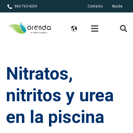
866-763-4269
Contacto
Ayuda
Nitratos,
nitritos y urea
en la piscina