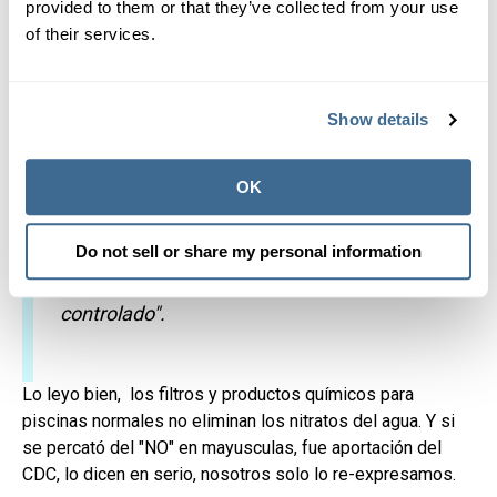
provided to them or that they’ve collected from your use
en realidad pueden aumentar levemente
of their services.
en concentración si se hierve el
agua. Los filtros mecánicos o la
desinfección química, como la cloración,
Show details
NO eliminan el nitrato del agua.
OK
Si tiene un pozo y ha instalado un
sistema de tratamiento, recuerde
Do not sell or share my personal information
examinar el agua
al menos una vez al año
para asegurarse de que el problema esté
controlado".
Lo leyo bien, los filtros y productos químicos para
piscinas normales no eliminan los nitratos del agua. Y si
se percató del "NO" en mayusculas, fue aportación del
CDC, lo dicen en serio, nosotros solo lo re-expresamos.