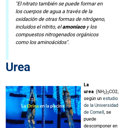
"El nitrato también se puede formar en
los cuerpos de agua a través de la
oxidación de otras formas de nitrógeno,
incluidos el nitrito, el
amoníaco
y los
compuestos nitrogenados orgánicos
como los aminoácidos".
Urea
La
urea
(NH
)
CO2,
2
2
seg
ún un
estudio
de la Universidad
de Cornell
, se
puede
descomponer en