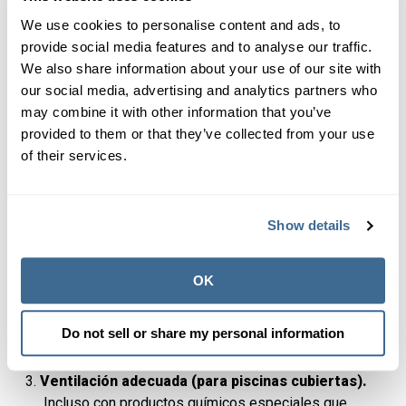
Productos químicos especiales.
El cloro (o bromo)
We use cookies to personalise content and ads, to
no es adecuado para la oxidación de desechos
provide social media features and to analyse our traffic.
orgánicos del humano (como orina, aceites corporales,
We also share information about your use of our site with
sudor, protector solar, etc.). Claro, con suficiente cloro
our social media, advertising and analytics partners who
libre se puede hacer el trabajo... pero la oxidación
may combine it with other information that you’ve
incompleta de los desechos orgánicos crea
provided to them or that they’ve collected from your use
subproductos de desinfectante (DBP) como las
of their services.
cloraminas. Los productos químicos especiales como
las enzimas aumentan la eficiencia del cloro al
descomponer directamente los desechos orgánicos y
Show details
los aceites corporales. Eso significa una eliminación
más completa de desechos orgánicos y menos
OK
cloraminas. Por supuesto, no impedirá que se
produzcan DBP, porque el cloro aún oxidará lo que sea
que se cruce en su camino... pero las
enzimas
pueden
Do not sell or share my personal information
mejorar notablemente la calidad del agua.
Ventilación adecuada (para piscinas cubiertas).
Incluso con productos químicos especiales que