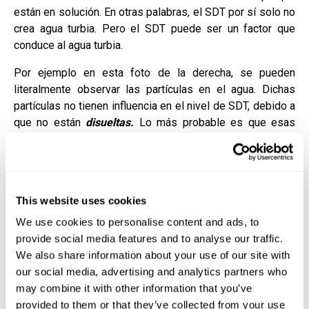
están en solución. En otras palabras, el SDT por sí solo no
crea agua turbia. Pero el SDT puede ser un factor que
conduce al agua turbia.
Por ejemplo en esta foto de la derecha, se pueden
literalmente observar las partículas en el agua. Dichas
partículas no tienen influencia en el nivel de SDT, debido a
que no están
disueltas.
Lo más probable es que esas
partículas sean desechos orgánicos no vivos, los cuales
el cloro se ve obligado a oxidar. Es por eso que
recomendamos el uso de las enzimas.
En realidad un alto nivel de SDT afecta al ISL.
This website uses cookies
We use cookies to personalise content and ads, to
SDT y el ISL
provide social media features and to analyse our traffic.
We also share information about your use of our site with
El
índice de saturación de Langelier (LSI)
es la forma
our social media, advertising and analytics partners who
objetiva de medir el equilibrio en el agua. Es un índice
may combine it with other information that you’ve
calculado que nos dice que tan saturada esta el agua con
provided to them or that they’ve collected from your use