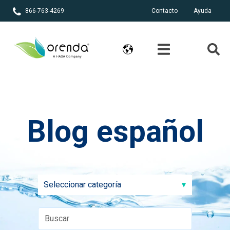
866-763-4269
Contacto
Ayuda
Blog español